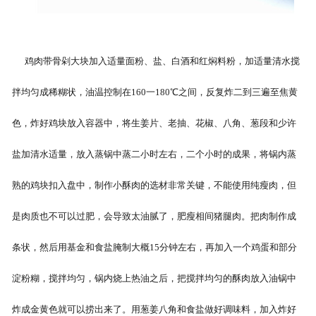
鸡肉带骨剁大块加入适量面粉、盐、白酒和红焖料粉，加适量清水搅
拌均匀成稀糊状，油温控制在160一180℃之间，反复炸二到三遍至焦黄
色，炸好鸡块放入容器中，将生姜片、老抽、花椒、八角、葱段和少许
盐加清水适量，放入蒸锅中蒸二小时左右，二个小时的成果，将锅内蒸
熟的鸡块扣入盘中，制作小酥肉的选材非常关键，不能使用纯瘦肉，但
是肉质也不可以过肥，会导致太油腻了，肥瘦相间猪腿肉。把肉制作成
条状，然后用基金和食盐腌制大概15分钟左右，再加入一个鸡蛋和部分
淀粉糊，搅拌均匀，锅内烧上热油之后，把搅拌均匀的酥肉放入油锅中
炸成金黄色就可以捞出来了。用葱姜八角和食盐做好调味料，加入炸好