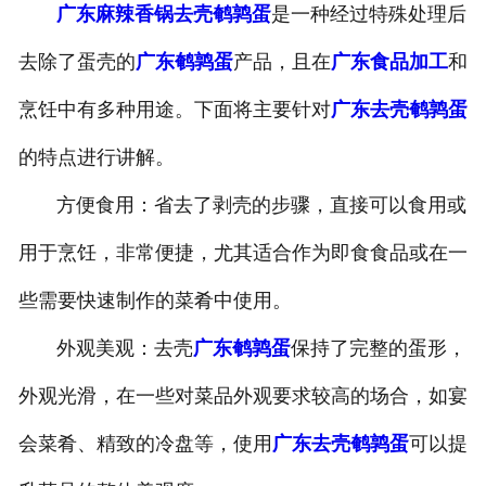
广东麻辣香锅去壳鹌鹑蛋
是一种经过特殊处理后
-
广东盐焗味卤蛋
去除了蛋壳的
广东鹌鹑蛋
产品，且在
广东食品加工
和
-
广东泡椒味卤蛋
烹饪中有多种用途。下面将主要针对
广东去壳鹌鹑蛋
-
广东蜜汁味卤蛋
的特点进行讲解。
方便食用：省去了剥壳的步骤，直接可以食用或
-
广东茶香味卤蛋
用于烹饪，非常便捷，尤其适合作为即食食品或在一
些需要快速制作的菜肴中使用。
外观美观：去壳
广东鹌鹑蛋
保持了完整的蛋形，
外观光滑，在一些对菜品外观要求较高的场合，如宴
会菜肴、精致的冷盘等，使用
广东去壳鹌鹑蛋
可以提