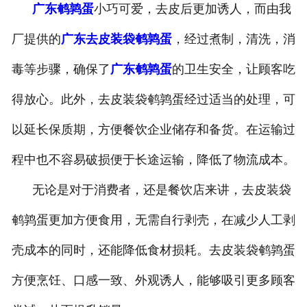
广东鹌鹑蛋
小巧可爱，去皮后更加诱人，而由我
-
广东盐焗味卤蛋
厂提供的
广东去皮装袋鹌鹑蛋
，经过煮制，清洗，消
-
广东泡椒味卤蛋
毒等步骤，确保了
广东鹌鹑蛋
的卫生安全，让顾客吃
-
广东蜜汁味卤蛋
得放心。此外，去皮装袋鹌鹑蛋经过适当的处理，可
以延长保质期，方便餐饮企业储存和备货。在运输过
-
广东茶香味卤蛋
程中也不容易破损便于长途运输，降低了物流成本。
无论是对于消费者，还是餐饮店来讲，去皮装袋
鹌鹑蛋更加方便食用，无需自行剥壳，在减少人工剥
壳成本的同时，还能降低食材损耗。去皮装袋鹌鹑蛋
方便烹饪、口感一致、外观诱人，能够吸引更多顾客