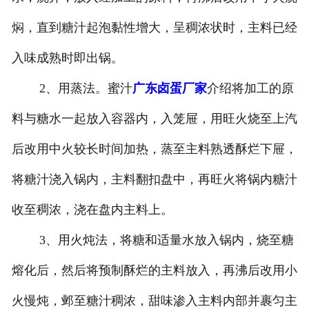
焖，直到糖汁起泡黏性增大，呈稠浓状时，主料已经
入味成熟时即出锅。
2、用蒸法。蜜汁
广东卤蛋厂家
介绍将加工的原
料与糖水一起放入容器内，入笼屉，用旺火烧至上汽
后改用中火较长时间加热，蒸至主料熟透酥烂下屉，
将糖汁浇入锅内，主料翻扣盘中，再旺火将锅内糖汁
收至稠浓，浇在盘内主料上。
3、用火炖法，将糖和适量水放入锅内，烧至糖
熔化后，然后将预制酥烂的主料放入，再沸后改用小
火慢炖，邺至糖汁稠浓，甜味渗入主料内部并裹匀主