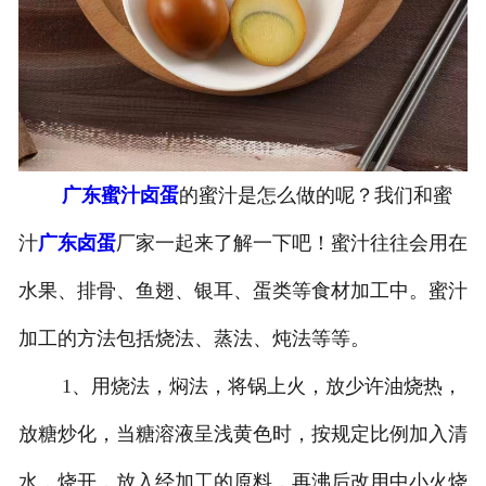
-
广东盐焗味卤蛋
-
广东泡椒味卤蛋
-
广东蜜汁味卤蛋
广东蜜汁卤蛋
的蜜汁是怎么做的呢？我们和蜜
-
广东茶香味卤蛋
汁
广东卤蛋
厂家一起来了解一下吧！蜜汁往往会用在
水果、排骨、鱼翅、银耳、蛋类等食材加工中。蜜汁
加工的方法包括烧法、蒸法、炖法等等。
1、用烧法，焖法，将锅上火，放少许油烧热，
放糖炒化，当糖溶液呈浅黄色时，按规定比例加入清
水，烧开，放入经加工的原料，再沸后改用中小火烧