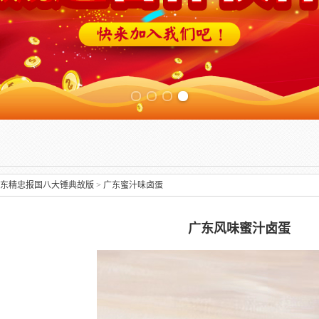
Previous slide
东精忠报国八大锤典故版
>
广东蜜汁味卤蛋
广东风味蜜汁卤蛋