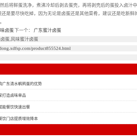
然后将鲜蛋洗净，煮沸冷却后剥去蛋壳，再将剥壳后的蛋投入卤汁中
，但还是要尽快吃掉，因为无论是卤蛋还是其他菜肴，建议还是吃新
。
味卤蛋
下一个：
广东蜜汁卤蛋
味卤蛋,风味蜜汁卤蛋
gdong.xdfsp.com/product855524.html
购广东清水鹌鹑蛋的优势
家打造卤味单品
赋能餐饮快速出餐
餐饮门店提质增效降本