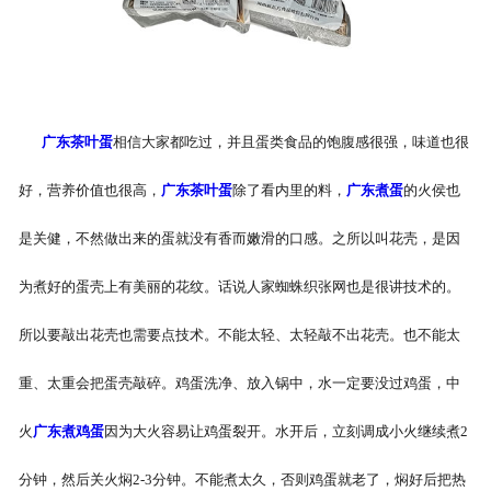
-
广东盐焗味卤蛋
-
广东泡椒味卤蛋
广东茶叶蛋
相信大家都吃过，并且蛋类食品的饱腹感很强，味道也很
-
广东蜜汁味卤蛋
好，营养价值也很高，
广东茶叶蛋
除了看内里的料，
广东煮蛋
的火侯也
-
广东茶香味卤蛋
是关健，不然做出来的蛋就没有香而嫩滑的口感。之所以叫花壳，是因
为煮好的蛋壳上有美丽的花纹。话说人家蜘蛛织张网也是很讲技术的。
所以要敲出花壳也需要点技术。不能太轻、太轻敲不出花壳。也不能太
重、太重会把蛋壳敲碎。鸡蛋洗净、放入锅中，水一定要没过鸡蛋，中
火
广东煮鸡蛋
因为大火容易让鸡蛋裂开。水开后，立刻调成小火继续煮2
分钟，然后关火焖2-3分钟。不能煮太久，否则鸡蛋就老了，焖好后把热