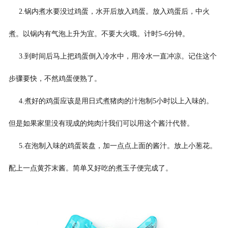
2.锅内煮水要没过鸡蛋，水开后放入鸡蛋。放入鸡蛋后，中火
煮。以锅内有气泡上升为宜。不要大火哦。计时5-6分钟。
3.到时间后马上把鸡蛋倒入冷水中，用冷水一直冲凉。记住这个
步骤要快，不然鸡蛋便熟了。
4.煮好的鸡蛋应该是用日式煮猪肉的汁泡制5小时以上入味的。
但是如果家里没有现成的炖肉汁我们可以用这个酱汁代替。
5.在泡制入味的鸡蛋装盘，加一点点上面的酱汁。放上小葱花。
配上一点黄芥末酱。简单又好吃的煮玉子便完成了。