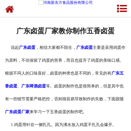
网站首页
健康卤味
广东卤蛋厂家教你制作五香卤蛋
合作模式
说起
广东卤蛋
，相信大家都不陌生，
广东卤蛋
主要是采用鸡蛋作
新闻资讯
为原料，不但保留了鸡蛋的营养，而且也提升了鸡蛋的美味口感。
关于新东方
根据不同人的口味喜好，卤蛋的种类也是不同的，常见的有
广东五
加入新东方
香卤蛋
、
广东啤酒卤蛋
等。卤蛋的制作也是很简单的，但是其中也
联系我们
有一些细节需要严格把控，否则很容易导致制作的失败，下面跟随
广东卤蛋厂家
来学习一下五香卤蛋的制作吧。
1.鸡蛋用针在一侧扎孔。因为沸水放入鸡蛋不扎孔会爆开。