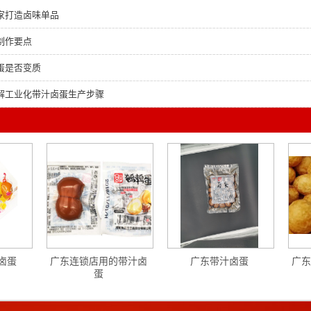
家打造卤味单品
制作要点
蛋是否变质
解工业化带汁卤蛋生产步骤
卤蛋
广东连锁店用的带汁卤
广东带汁卤蛋
广东
蛋