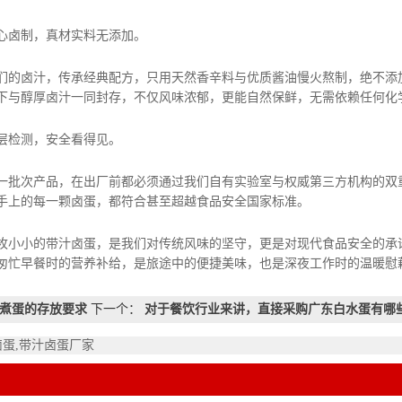
真材实料无添加。
传承经典配方，只用天然香辛料与优质酱油慢火熬制，绝不添加防
下与醇厚卤汁一同封存，不仅风味浓郁，更能自然保鲜，无需依赖任何化
，安全看得见。
，在出厂前都必须通过我们自有实验室与权威第三方机构的双重检
手上的每一颗卤蛋，都符合甚至超越食品安全国家标准。
汁卤蛋，是我们对传统风味的坚守，更是对现代食品安全的承诺。
匆忙早餐时的营养补给，是旅途中的便捷美味，也是深夜工作时的温暖慰
煮蛋的存放要求
下一个：
对于餐饮行业来讲，直接采购广东白水蛋有哪
卤蛋,带汁卤蛋厂家