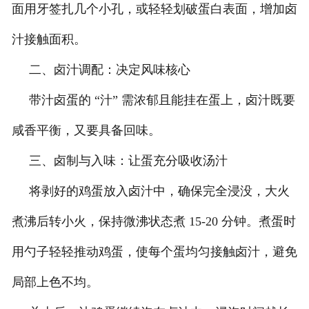
面用牙签扎几个小孔，或轻轻划破蛋白表面，增加卤
汁接触面积。
二、卤汁调配：决定风味核心
带汁卤蛋的 “汁” 需浓郁且能挂在蛋上，卤汁既要
咸香平衡，又要具备回味。
三、卤制与入味：让蛋充分吸收汤汁
将剥好的鸡蛋放入卤汁中，确保完全浸没，大火
煮沸后转小火，保持微沸状态煮 15-20 分钟。煮蛋时
用勺子轻轻推动鸡蛋，使每个蛋均匀接触卤汁，避免
局部上色不均。