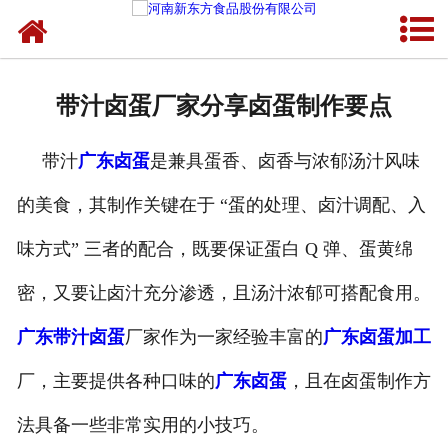
网站首页
健康卤味
带汁卤蛋厂家分享卤蛋制作要点
合作模式
带汁
广东卤蛋
是兼具蛋香、卤香与浓郁汤汁风味
新闻资讯
的美食，其制作关键在于 “蛋的处理、卤汁调配、入
关于新东方
味方式” 三者的配合，既要保证蛋白 Q 弹、蛋黄绵
加入新东方
密，又要让卤汁充分渗透，且汤汁浓郁可搭配食用。
联系我们
广东带汁卤蛋
厂家作为一家经验丰富的
广东卤蛋加工
厂，主要提供各种口味的
广东卤蛋
，且在卤蛋制作方
法具备一些非常实用的小技巧。