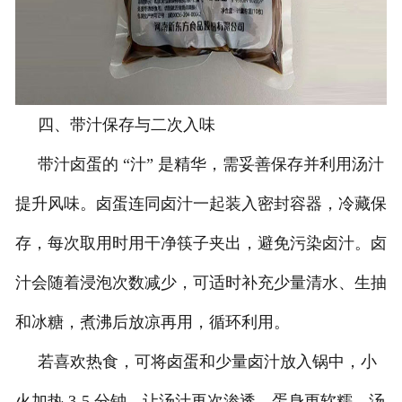
四、带汁保存与二次入味
带汁卤蛋的 “汁” 是精华，需妥善保存并利用汤汁
提升风味。卤蛋连同卤汁一起装入密封容器，冷藏保
存，每次取用时用干净筷子夹出，避免污染卤汁。卤
汁会随着浸泡次数减少，可适时补充少量清水、生抽
和冰糖，煮沸后放凉再用，循环利用。
若喜欢热食，可将卤蛋和少量卤汁放入锅中，小
火加热 3-5 分钟，让汤汁再次渗透，蛋身更软糯，汤