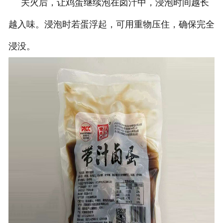
关火后，让鸡蛋继续泡在卤汁中，浸泡时间越长
越入味。浸泡时若蛋浮起，可用重物压住，确保完全
浸没。