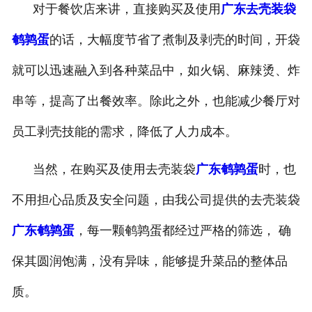
对于餐饮店来讲，直接购买及使用
广东去壳装袋
-
广东盐焗味卤蛋
鹌鹑蛋
的话，大幅度节省了煮制及剥壳的时间，开袋
-
广东泡椒味卤蛋
就可以迅速融入到各种菜品中，如火锅、麻辣烫、炸
-
广东蜜汁味卤蛋
串等，提高了出餐效率。除此之外，也能减少餐厅对
员工剥壳技能的需求，降低了人力成本。
-
广东茶香味卤蛋
当然，在购买及使用去壳装袋
广东鹌鹑蛋
时，也
不用担心品质及安全问题，由我公司提供的去壳装袋
广东鹌鹑蛋
，每一颗鹌鹑蛋都经过严格的筛选， 确
保其圆润饱满，没有异味，能够提升菜品的整体品
质。