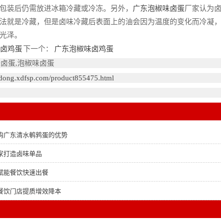
包装后仍需放进冰箱冷藏或冷冻。另外，
广东泡椒味卤蛋
厂家认为
法就是冷藏，但是卤味冷藏后表面上的油会因为温度的变化而冷凝
光泽。
卤鸡蛋
下一个：
广东泡椒味卤鸡蛋
味卤蛋,泡椒味卤蛋
gdong.xdfsp.com/product855475.html
购广东清水鹌鹑蛋的优势
家打造卤味单品
赋能餐饮快速出餐
餐饮门店提质增效降本