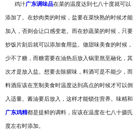
鸡汁
广东调味品
在菜的温度达到七八十度就可以
-
广东盐焗味卤蛋
添加了。在炒肉类的时候，盐要在菜快熟的时候才能
-
广东泡椒味卤蛋
加入，否则会让口感变老。而在炒蔬菜的时候，只要
-
广东蜜汁味卤蛋
炒饭片刻后就可以添加食用盐。做甜味美食的时候，
少不了糖，而糖需要在油热后放入锅里熬至融化，其
-
广东茶香味卤蛋
次才是放入盐。想要去除腥味，料酒可是不能少，而
料酒应该在烹制美食时温度达到高点的时候才可以倒
入适量。酱油要后放入，这样才能锁住营养。味精和
广东鸡精
都是提鲜的调料，应该在温度在七八十摄氏
度左右时添加。