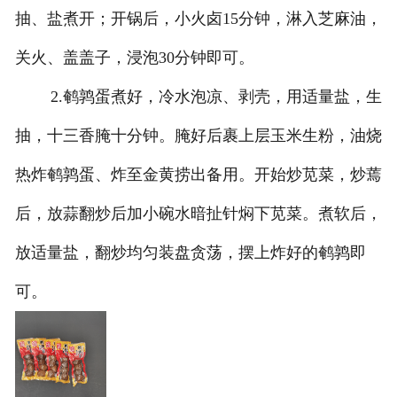
抽、盐煮开；开锅后，小火卤15分钟，淋入芝麻油，
关火、盖盖子，浸泡30分钟即可。
2.鹌鹑蛋煮好，冷水泡凉、剥壳，用适量盐，生
抽，十三香腌十分钟。腌好后裹上层玉米生粉，油烧
热炸鹌鹑蛋、炸至金黄捞出备用。开始炒苋菜，炒蔫
后，放蒜翻炒后加小碗水暗扯针焖下苋菜。煮软后，
放适量盐，翻炒均匀装盘贪荡，摆上炸好的鹌鹑即
可。