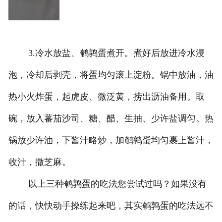
3.冷水放盐、鹌鹑蛋煮开。煮好后放进冷水浸
泡，冷却后剥壳，将蛋均匀滚上淀粉。锅中放油，油
热小火炸蛋，起虎皮、微泛黄，捞出沥油备用。取
碗，放入蕃茄沙司、糖、醋、生抽、少许盐调匀。热
锅放少许油，下酱汁略炒，加鹌鹑蛋均匀裹上酱汁，
收汁，撒芝麻。
以上三种鹌鹑蛋的吃法您尝试过吗？如果没有
的话，快快动手操练起来吧，其实鹌鹑蛋的吃法远不