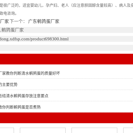
是很广泛的，适宜婴幼儿，孕产妇、老人（应注意胆固醇含量较高）、病人及
致电咨询。
蛋厂家
下一个：
广东鹌鹑蛋厂家
,鹌鹑蛋厂家
gdong.xdfsp.com/product698300.html
厂家教你判断清水鹌鹑蛋的质量好坏
的主要优势
总结清水鹌鹑蛋存放注意要点
教你判断鹌鹑蛋是否煮熟