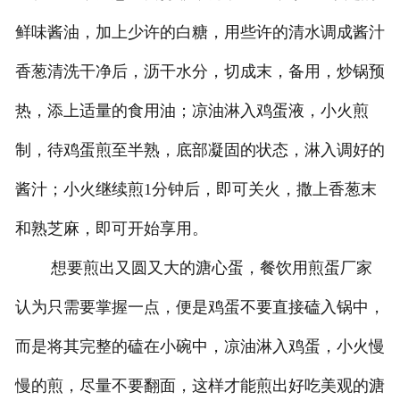
鲜味酱油，加上少许的白糖，用些许的清水调成酱汁
香葱清洗干净后，沥干水分，切成末，备用，炒锅预
热，添上适量的食用油；凉油淋入鸡蛋液，小火煎
制，待鸡蛋煎至半熟，底部凝固的状态，淋入调好的
酱汁；小火继续煎1分钟后，即可关火，撒上香葱末
和熟芝麻，即可开始享用。
想要煎出又圆又大的溏心蛋，餐饮用煎蛋厂家
认为只需要掌握一点，便是鸡蛋不要直接磕入锅中，
而是将其完整的磕在小碗中，凉油淋入鸡蛋，小火慢
慢的煎，尽量不要翻面，这样才能煎出好吃美观的溏