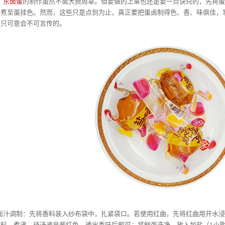
广东卤蛋
的制作虽然不需大费周章。但要做的上乘也还是要一点诀窍的，先将
，煮至蛋挂色。然而，这些只是点到为止，真正要把蛋卤制得色、香、味俱佳，
是只可意会不可言传的。
将香料装入纱布袋中，扎紧袋口。若使用红曲，先将红曲用开水浸泡两
料，煮沸，待汤液呈酱红色，透出香味后即可；将鲜蛋洗净，放入加盐（1小匙