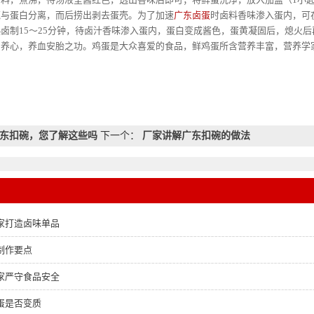
壳与蛋白分离，而后捞出剥去蛋壳。为了加速
广东卤蛋
时卤料香味渗入蛋内，可
卤制15～25分钟，待卤汁香味渗入蛋内，蛋白变成酱色，蛋黄凝固后，熄火后
养心，养血安胎之功。鸡蛋是大众喜爱的食品，鲜鸡蛋所含营养丰富，营养学家
东扣碗，您了解这些吗
下一个：
厂家讲解广东扣碗的做法
家打造卤味单品
制作要点
家严守食品安全
蛋是否变质