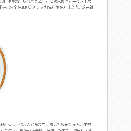
蛋用白水煮熟，浸到冷水之中，把蛋皮剥掉，再将去了壳
掌握火候全在顾盼之间，调和佐料尽在方寸之内。这关键
次后，也装入纱布袋中。然后将纱布袋投入水中煮
）后清水中煮沸6～8分钟，待蛋白凝固后，捞出浸入冷