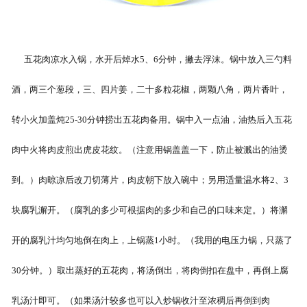
五花肉凉水入锅，水开后焯水5、6分钟，撇去浮沫。锅中放入三勺料
酒，两三个葱段，三、四片姜，二十多粒花椒，两颗八角，两片香叶，
转小火加盖炖25-30分钟捞出五花肉备用。锅中入一点油，油热后入五花
肉中火将肉皮煎出虎皮花纹。（注意用锅盖盖一下，防止被溅出的油烫
到。）肉晾凉后改刀切薄片，肉皮朝下放入碗中；另用适量温水将2、3
块腐乳澥开。（腐乳的多少可根据肉的多少和自己的口味来定。）将澥
开的腐乳汁均匀地倒在肉上，上锅蒸1小时。（我用的电压力锅，只蒸了
30分钟。）取出蒸好的五花肉，将汤倒出，将肉倒扣在盘中，再倒上腐
乳汤汁即可。（如果汤汁较多也可以入炒锅收汁至浓稠后再倒到肉