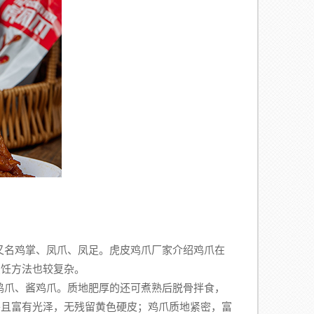
又名鸡掌、凤爪、凤足。虎皮鸡爪厂家介绍鸡爪在
烹饪方法也较复杂。
爪、酱鸡爪。质地肥厚的还可煮熟后脱骨拌食，
并且富有光泽，无残留黄色硬皮；鸡爪质地紧密，富