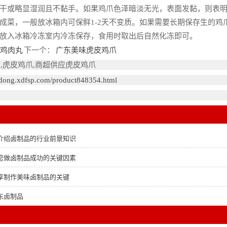
干或略显湿润且不黏手。如果鸡爪色泽暗淡无光，表面发黏，则表
成菜，一般放冰箱内可保鲜1-2天不变质。如果需要长期保存生的
放入冰箱冷冻室内冷冻保存，食用时取出后自然化冻即可。
鸡肉丸
下一个：
广东美味虎皮鸡爪
,虎皮鸡爪,商超供应虎皮鸡爪
gdong.xdfsp.com/product848354.html
介绍卤制品的行业前景知识
您做卤制品成功的关键因素
享制作美味卤制品的关键
东卤制品