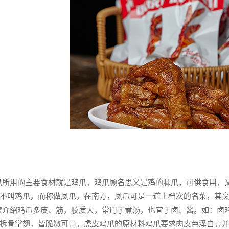
爪
所用的主要食材就是鸡爪，鸡爪顾名思义是鸡的脚爪，可供食用，
不叫鸡爪，而称做凤爪，在南方，凤爪可是一道上档次的名菜，其
介绍鸡爪多皮、筋，胶质大，常用于煮汤，也宜于卤、酱。如：卤鸡
拆骨掌翅，皆脆嫩可口。虎皮鸡爪的原材料鸡爪要求肉皮色泽白亮