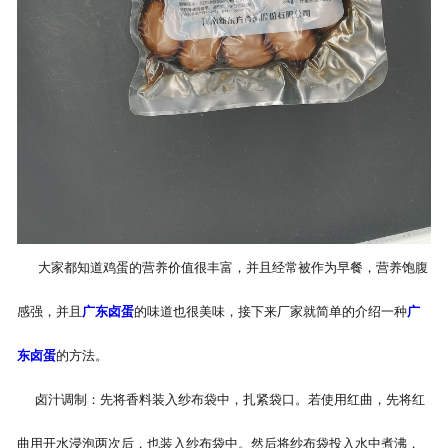
-
广东盐焗味卤蛋
-
广东泡椒味卤蛋
-
广东蜜汁味卤蛋
-
广东茶香味卤蛋
大家都知道鸡蛋的营养价值很丰富，并且经常被作为早餐，营养饱腹
感强，并且
广东卤蛋
的味道也很美味，接下来厂家就简单的介绍一种
广
东卤蛋
的方法。
卤汁调制：先将香料装入纱布袋中，扎紧袋口。若使用红曲，先将红
曲用开水浸泡两次后，也装入纱布袋中。然后将纱布袋投入水中煮沸，