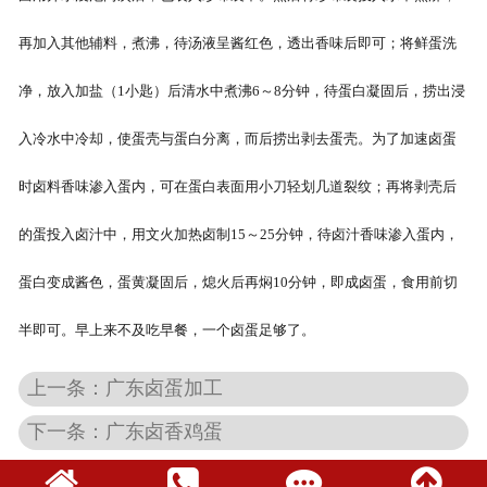
再加入其他辅料，煮沸，待汤液呈酱红色，透出香味后即可；将鲜蛋洗
净，放入加盐（1小匙）后清水中煮沸6～8分钟，待蛋白凝固后，捞出浸
入冷水中冷却，使蛋壳与蛋白分离，而后捞出剥去蛋壳。为了加速卤蛋
时卤料香味渗入蛋内，可在蛋白表面用小刀轻划几道裂纹；再将剥壳后
的蛋投入卤汁中，用文火加热卤制15～25分钟，待卤汁香味渗入蛋内，
蛋白变成酱色，蛋黄凝固后，熄火后再焖10分钟，即成卤蛋，食用前切
半即可。早上来不及吃早餐，一个卤蛋足够了。
上一条：广东卤蛋加工
下一条：广东卤香鸡蛋